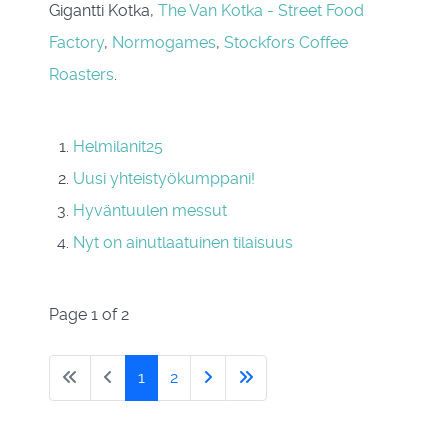
Gigantti Kotka,
The Van Kotka - Street Food
Factory
,
Normogames
,
Stockfors Coffee
Roasters
.
Helmilanit25
Uusi yhteistyökumppani!
Hyväntuulen messut
Nyt on ainutlaatuinen tilaisuus
Page 1 of 2
1
2