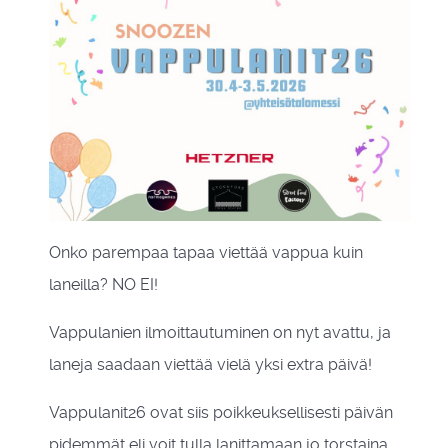
Onko parempaa tapaa viettää vappua kuin
laneilla? NO EI!
Vappulanien ilmoittautuminen on nyt avattu, ja
laneja saadaan viettää vielä yksi extra päivä!
Vappulanit26 ovat siis poikkeuksellisesti päivän
pidemmät eli voit tulla lanittamaan jo torstaina